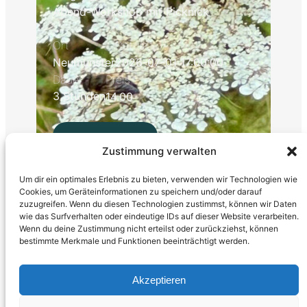
Abend-Workshop mit Picknick
Ort
Datum
Neumünster
2026-07-01 17:00:00
Preis
Dauer
3 Stunden
14.00
:
Mehr zur Tour
Zustimmung verwalten
Für
Summer
Um dir ein optimales Erlebnis zu bieten, verwenden wir Technologien wie
Cookies, um Geräteinformationen zu speichern und/oder darauf
und
zuzugreifen. Wenn du diesen Technologien zustimmst, können wir Daten
Brummer
wie das Surfverhalten oder eindeutige IDs auf dieser Website verarbeiten.
Wenn du deine Zustimmung nicht erteilst oder zurückziehst, können
bestimmte Merkmale und Funktionen beeinträchtigt werden.
WildesWandern
Akzeptieren
Impressum
Datenschutzerklärung